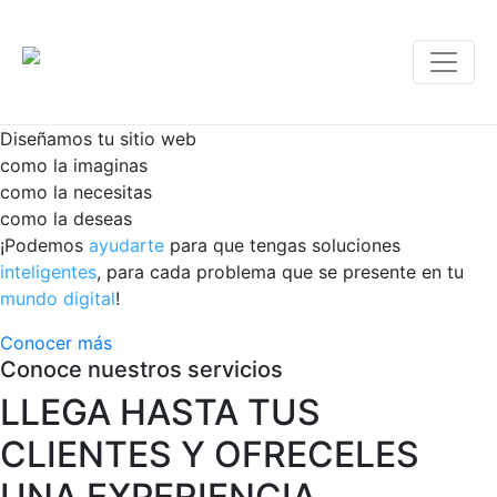
Diseñamos
tu
sitio
web
c
o
m
o
l
a
i
m
a
g
i
n
a
s
c
o
m
o
l
a
n
e
c
e
s
i
t
a
s
c
o
m
o
l
a
d
e
s
e
a
s
¡Podemos
ayudarte
para que tengas soluciones
inteligentes
, para cada problema que se presente en tu
mundo digital
!
Conocer más
Conoce nuestros servicios
LLEGA HASTA TUS
CLIENTES Y OFRECELES
UNA EXPERIENCIA